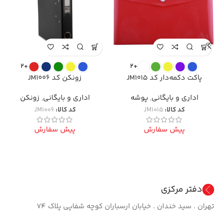
+2
+2
پاکت دکمه‌دار کد JM1015
زونکن کد JM1006
اداری و بایگانی
,
پوشه
اداری و بایگانی
,
زونکن
کد کالا:
JM1015
کد کالا:
JM1006
پیش سفارش
پیش سفارش
دفتر مرکزی
تهران . سید خندان . خیابان ارسباران کوچه شفاپی پلاک ۷۴