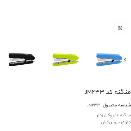
بزرگنمایی تصویر
منگنه کد JM233
شناسه محصول:
JM233
منگنه 10 روکش‌دار
دارای سوزن‌کش