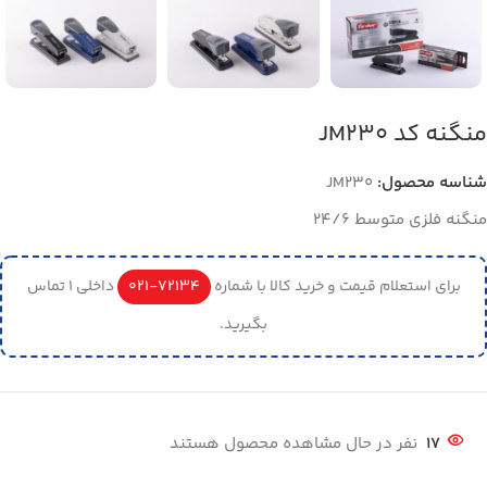
منگنه کد JM230
شناسه محصول:
JM230
منگنه فلزی متوسط 24/6
برای استعلام قیمت و خرید کالا با شماره
72134-021
داخلی 1 تماس
بگیرید.
17
نفر در حال مشاهده محصول هستند