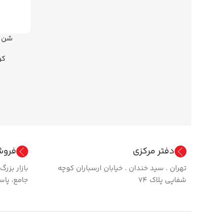
شن جا
کو
دفتر مرکزی
فروش
تهران . سید خندان . خیابان ارسباران کوچه
بازار بزر
شفاپی پلاک ۷۴
جامع، پاس