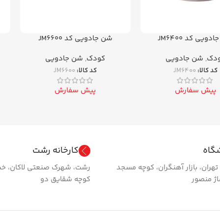
دویی کد JM6400
شن جادویی کد JM6600
دک
,
شن جادویی
کودک
,
شن جادویی
کد کالا:
JM6400
کد کالا:
JM6600
پیش سفارش
پیش سفارش
گاه
کارخانه رشت
گ تهران، بازار آهنگران، کوچه مسجد
رشت، شهرک صنعتی لاکان، خی
اژ منصور
کوچه شقایق دو