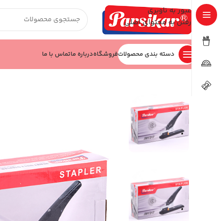
عبور به ناوبری
رفتن به محتوای اصلی
دسته بندی محصولات
فروشگاه
درباره ما
تماس با ما
خانه
اداری و بایگانی
دستگاه صحافی
منگنه کد JM12M24