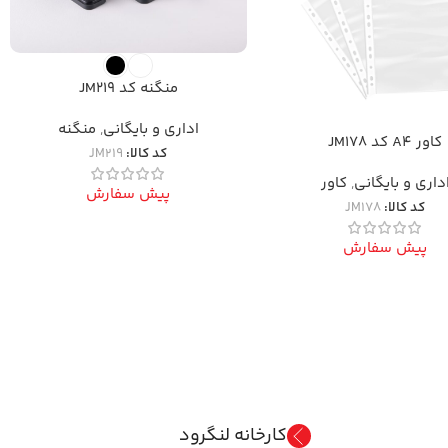
منگنه کد JM219
اداری و بایگانی
,
منگنه
کاور A4 کد JM178
کد کالا:
JM219
داری و بایگانی
,
کاور
پیش سفارش
کد کالا:
JM178
پیش سفارش
کارخانه لنگرود