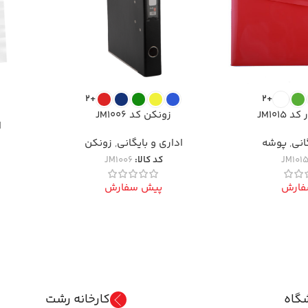
+2
+2
JM1015
زونکن کد JM1006
ا
انی
,
پوشه
اداری و بایگانی
,
زونکن
JM101
کد کالا:
JM1006
فارش
پیش سفارش
گاه
کارخانه رشت