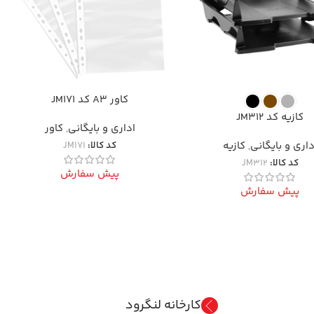
کاور A3 کد JM171
کازیه کد JM312
اداری و بایگانی
,
کاور
داری و بایگانی
,
کازیه
کد کالا:
JM171
کد کالا:
JM312
پیش سفارش
پیش سفارش
کارخانه لنگرود