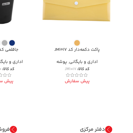
پاکت دکمه‌دار کد JM1017
جاقلمی کد M2250
اداری و بایگانی
,
پوشه
اداری و بایگ
کد کالا:
JM1017
کد کالا:
0
پیش سفارش
پیش س
دفتر مرکزی
فروش