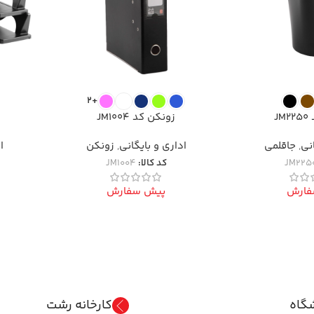
+2
J
زونکن کد JM1004
انی
,
جاقلمی
اداری و بایگانی
,
زونکن
ا
JM225
کد کالا:
JM1004
فارش
پیش سفارش
گاه
کارخانه رشت