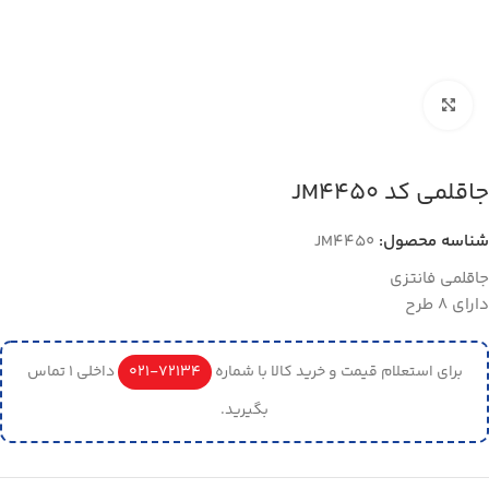
بزرگنمایی تصویر
جاقلمی کد JM4450
شناسه محصول:
JM4450
جاقلمی فانتزی
دارای 8 طرح
برای استعلام قیمت و خرید کالا با شماره
72134-021
داخلی 1 تماس
بگیرید.