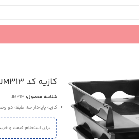
کازیه کد JM313
شناسه محصول:
JM313
کازیه پایه‌دار سه طبقه دو وض
برای استعلام قیمت و خرید 