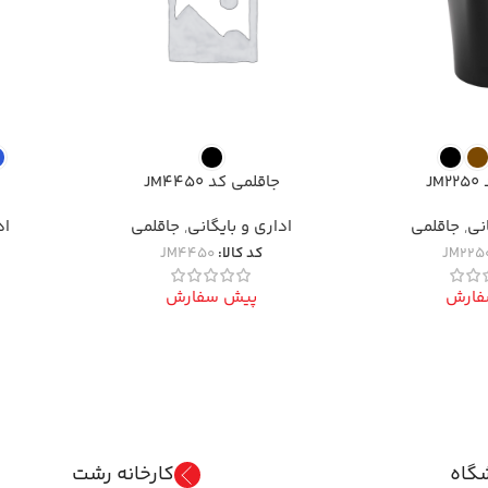
J
جاقلمی کد JM4450
انی
,
جاقلمی
اداری و بایگانی
,
جاقلمی
اد
JM225
کد کالا:
JM4450
فارش
پیش سفارش
گاه
کارخانه رشت