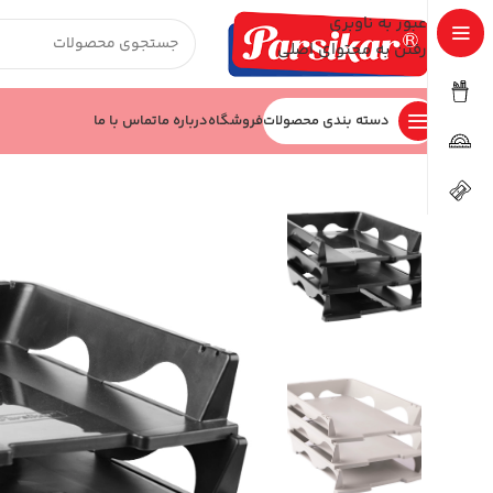
عبور به ناوبری
رفتن به محتوای اصلی
دسته بندی محصولات
فروشگاه
درباره ما
تماس با ما
خانه
اداری و بایگانی
کازیه
کازیه کد JM313