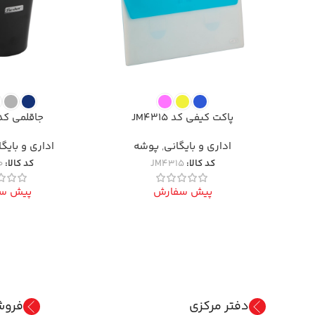
پاکت کیفی کد JM4315
جاقلمی کد M2250
اداری و بایگانی
,
پوشه
اداری و بایگ
کد کالا:
JM4315
کد کالا:
0
پیش سفارش
پیش س
دفتر مرکزی
فروش