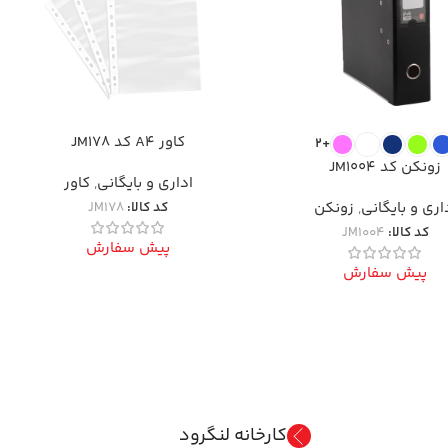
کاور A4 کد JM178
+2
زونکن کد JM1004
اداری و بایگانی
,
کاور
اری و بایگانی
,
زونکن
کد کالا:
JM178
کد کالا:
JM1004
پیش سفارش
پیش سفارش
کارخانه لنگرود