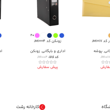
+2
JM1017
زونکن کد JM1004
انی
,
پوشه
اداری و بایگانی
,
زونکن
اد
JM101
کد کالا:
JM1004
فارش
پیش سفارش
گاه
کارخانه رشت