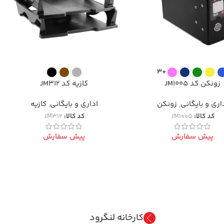
+3
زونکن کد JM1005
کازیه کد JM312
اری و بایگانی
,
زونکن
اداری و بایگانی
,
کازیه
کد کالا:
JM1005
کد کالا:
JM312
پیش سفارش
پیش سفارش
کارخانه لنگرود