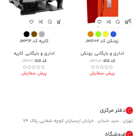
زونکن کد JM1602
کازیه کد JM312
اداری و بایگانی
,
زونکن
اداری و بایگانی
,
کازیه
کد کالا:
JM1602
کد کالا:
JM312
پیش سفارش
پیش سفارش
دفتر مرکزی
تهران . سید خندان . خیابان ارسباران کوچه شفاپی پلاک ۷۴
فروشگاه