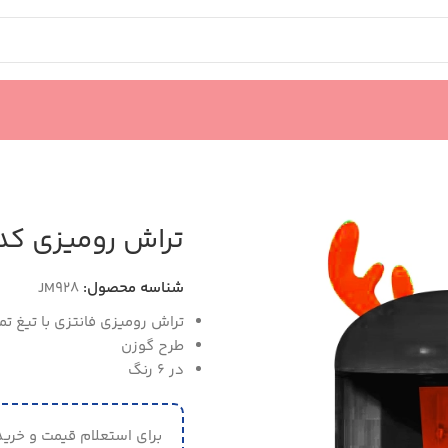
تراش رومیزی کد M928
شناسه محصول:
JM928
تراش رومیزی فانتزی با تیغ تم
طرح گوزن
در 6 رنگ
برای استعلام قیمت و خرید 