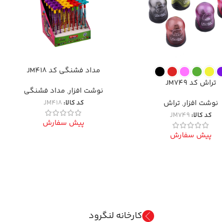
مداد فشنگی کد JM418
تراش کد JM749
نوشت افزار
,
مداد فشنگی
نوشت افزار
,
تراش
کد کالا:
JM418
کد کالا:
JM749
پیش سفارش
پیش سفارش
کارخانه لنگرود