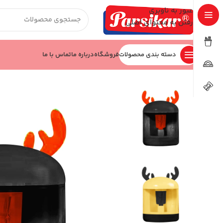
عبور به ناوبری
رفتن به محتوای اصلی
دسته بندی محصولات
فروشگاه
درباره ما
تماس با ما
خانه
نوشت افزار
تراش رومیزی
تراش رومیزی کد JM928