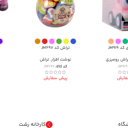
 JM919
تراش کد JM697
راش رومیزی
نوشت افزار
,
تراش
JM919
کد کالا:
JM697
فارش
پیش سفارش
گاه
کارخانه رشت