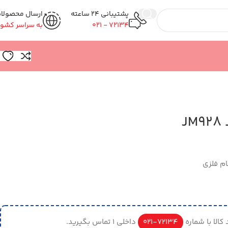
پشتیبانی 24 ساعته
ارسال محصولا
72134 - 021
به سراسر کشور
J
ام فلزی
کالا با شماره
72134-021
داخلی 1 تماس بگیرید.