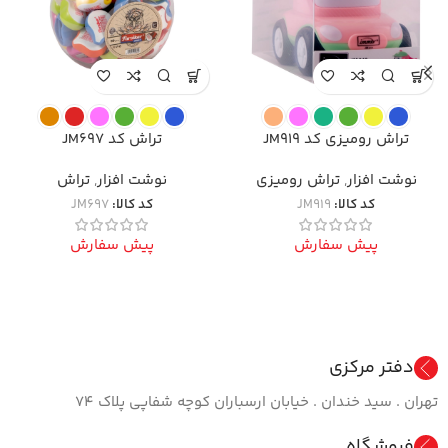
تراش رومیزی کد JM919
تراش کد JM697
نوشت افزار
,
تراش رومیزی
نوشت افزار
,
تراش
کد کالا:
JM919
کد کالا:
JM697
پیش سفارش
پیش سفارش
دفتر مرکزی
تهران . سید خندان . خیابان ارسباران کوچه شفاپی پلاک ۷۴
فروشگاه