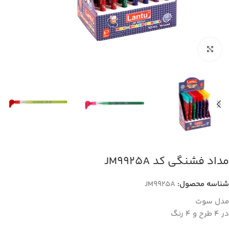
بزرگنمایی تصویر
مداد فشنگی کد JM9925A
شناسه محصول:
JM9925A
مدل سوت
در 4 طرح و 4 رنگ