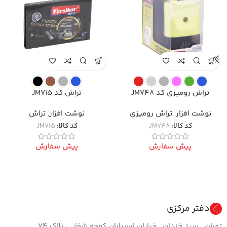
تراش رومیزی کد JM748
تراش کد JM715
نوشت افزار
,
تراش رومیزی
نوشت افزار
,
تراش
کد کالا:
JM748
کد کالا:
JM715
پیش سفارش
پیش سفارش
دفتر مرکزی
تهران . سید خندان . خیابان ارسباران کوچه شفاپی پلاک ۷۴