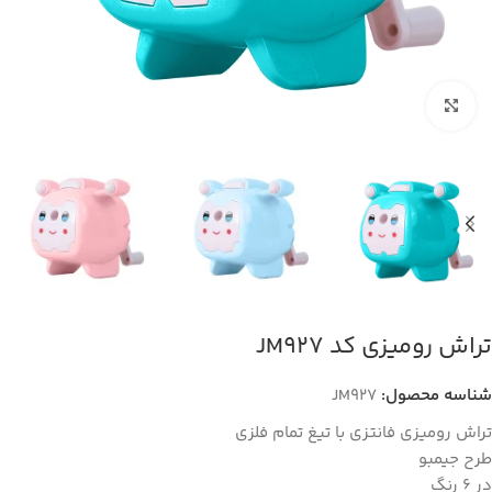
بزرگنمایی تصویر
تراش رومیزی کد JM927
شناسه محصول:
JM927
تراش رومیزی فانتزی با تیغ تمام فلزی
طرح جیمبو
در 6 رنگ