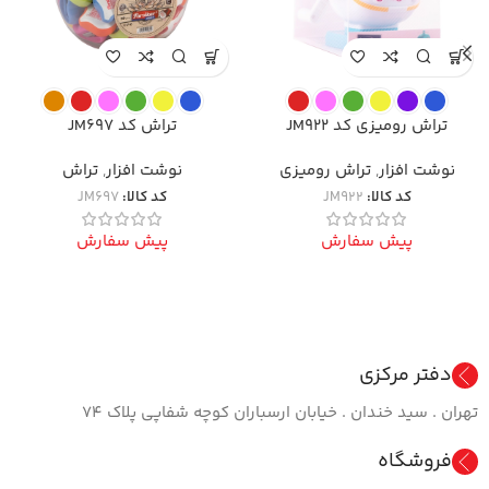
تراش رومیزی کد JM922
تراش کد JM697
نوشت افزار
,
تراش رومیزی
نوشت افزار
,
تراش
کد کالا:
JM922
کد کالا:
JM697
پیش سفارش
پیش سفارش
دفتر مرکزی
تهران . سید خندان . خیابان ارسباران کوچه شفاپی پلاک ۷۴
فروشگاه