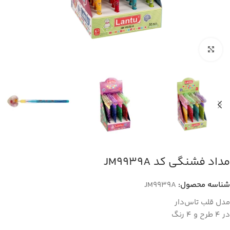
بزرگنمایی تصویر
مداد فشنگی کد JM9939A
شناسه محصول:
JM9939A
مدل قلب تاس‌دار
در 4 طرح و 4 رنگ