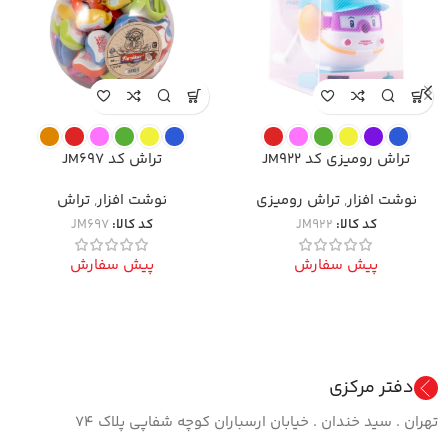
تراش رومیزی کد JM922
تراش کد JM697
نوشت افزار
,
تراش رومیزی
نوشت افزار
,
تراش
کد کالا:
JM922
کد کالا:
JM697
پیش سفارش
پیش سفارش
دفتر مرکزی
تهران . سید خندان . خیابان ارسباران کوچه شفاپی پلاک ۷۴