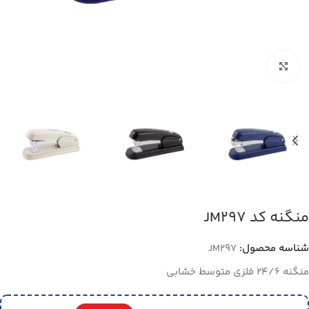
بزرگنمایی تصویر
منگنه کد JM297
شناسه محصول:
JM297
منگنه 24/6 فلزی متوسط خشابی