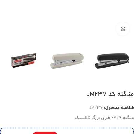
بزرگنمایی تصویر
منگنه کد JM237
شناسه محصول:
JM237
منگنه 24/6 فلزی بزرگ کلاسیک