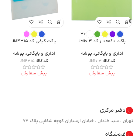
+3
پاکت دکمه‌دار کد JM1013
پاکت کیفی کد JM4315
اداری و بایگانی
,
پوشه
اداری و بایگانی
,
پوشه
کد کالا:
JM1013
کد کالا:
JM4315
پیش سفارش
پیش سفارش
دفتر مرکزی
تهران . سید خندان . خیابان ارسباران کوچه شفاپی پلاک ۷۴
فروشگاه