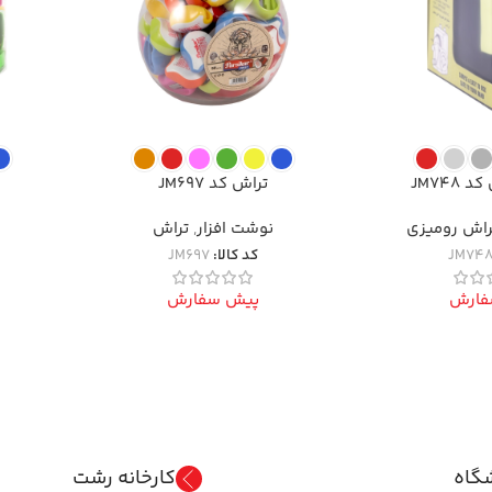
JM748
تراش کد JM697
راش رومیزی
نوشت افزار
,
تراش
JM74
کد کالا:
JM697
فارش
پیش سفارش
گاه
کارخانه رشت