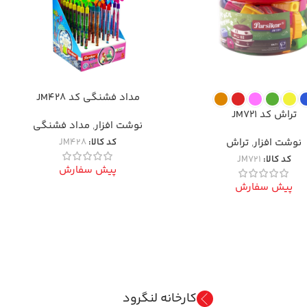
مداد فشنگی کد JM428
تراش کد JM721
نوشت افزار
,
مداد فشنگی
نوشت افزار
,
تراش
کد کالا:
JM428
کد کالا:
JM721
پیش سفارش
پیش سفارش
کارخانه لنگرود