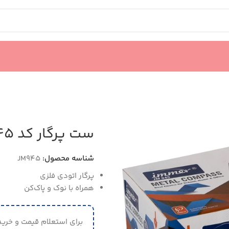
ست پرگار کد JM945
شناسه محصول:
JM945
پرگار اتودی فلزی
همراه با نوک و پاک‌کن
برای استعلام قیمت و خرید 