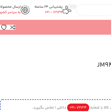
پشتیبانی 24 ساعته
ارسال محصولا
72134 - 021
به سراسر کشور
کالا با شماره
72134-021
داخلی 1 تماس بگیرید.