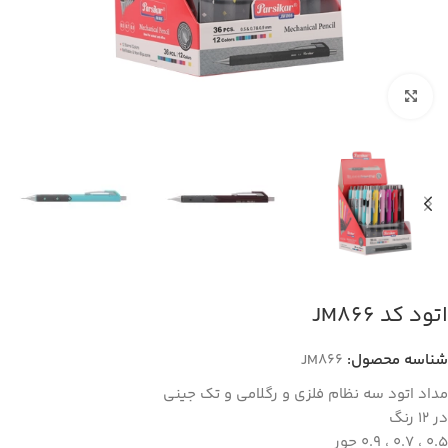
بزرگنمایی تصویر
اتود کد JM866
شناسه محصول:
JM866
مداد اتود سه نظام فلزی و رگلامی و تک جینی
در 12 رنگ
0.5 ، 0.7 ، 0.9 جور