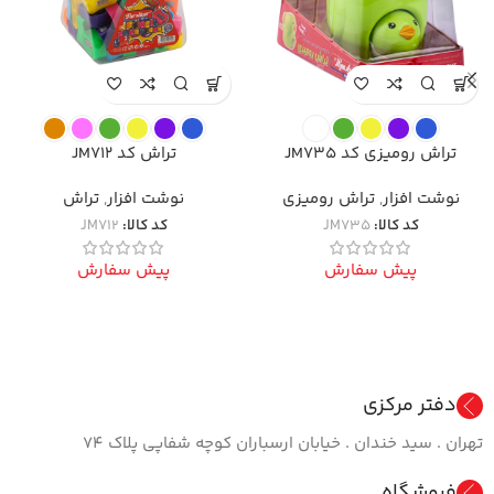
تراش رومیزی کد JM735
تراش کد JM712
نوشت افزار
,
تراش رومیزی
نوشت افزار
,
تراش
کد کالا:
JM735
کد کالا:
JM712
پیش سفارش
پیش سفارش
دفتر مرکزی
تهران . سید خندان . خیابان ارسباران کوچه شفاپی پلاک ۷۴
فروشگاه