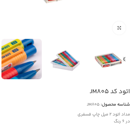
بزرگنمایی تصویر
اتود کد JM805
شناسه محصول:
JM805
مداد اتود 2 میل چاپ فسفری
در 6 رنگ