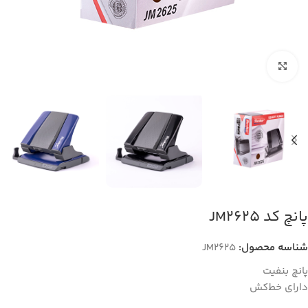
بزرگنمایی تصویر
پانچ کد JM2625
شناسه محصول:
JM2625
پانچ بنفیت
دارای خط‌کش