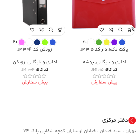
+2
+2
پاکت دکمه‌دار کد JM1015
زونکن کد JM1004
اداری و بایگانی
,
پوشه
اداری و بایگانی
,
زونکن
کد کالا:
JM1015
کد کالا:
JM1004
پیش سفارش
پیش سفارش
دفتر مرکزی
تهران . سید خندان . خیابان ارسباران کوچه شفاپی پلاک ۷۴