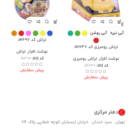
آبی تیره
آبی روشن
تراش کد JM697
تراش رومیزی کد JM747
نوشت افزار
,
تراش
نوشت افزار
,
تراش رومیزی
کد کالا:
JM697
کد کالا:
JM747
پیش سفارش
پیش سفارش
دفتر مرکزی
تهران . سید خندان . خیابان ارسباران کوچه شفاپی پلاک ۷۴