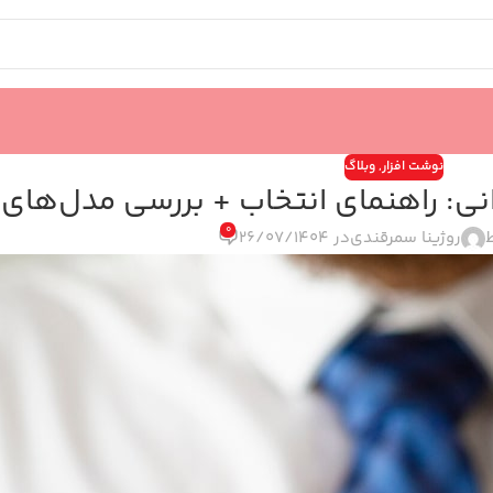
نوشت افزار
,
وبلاگ
نی: راهنمای انتخاب + بررسی مدل‌های 
0
روژینا سمرقندی
در 26/07/1404