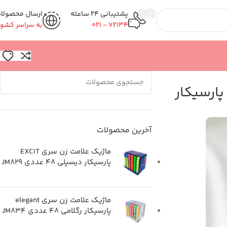
پشتیبانی 24 ساعته
ارسال محصولا
72134 - 021
به سراسر کشور
پارسیکار
آخرین محصولات
ماژیک علامت زن سری EXCIT
پارسیکار دیسپلی 48 عددى JM829
ماژیک علامت زن سری elegant
پارسیکار رگلامى 48 عددى JM834