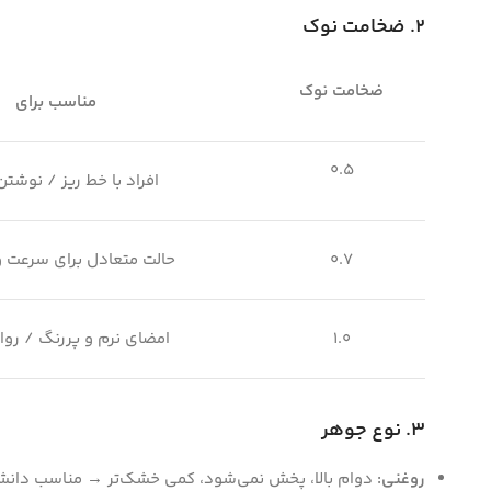
۲
.
ضخامت نوک
ضخامت نوک
مناسب برای
0.5
افراد با خط ریز / نوشت
0.7
حالت متعادل برای سرعت و
1.0
امضای نرم و پررنگ / روا
۳
.
نوع جوهر
روغنی
:
دوام بالا، پخش نمی‌شود، کمی خشک‌تر → مناسب دان