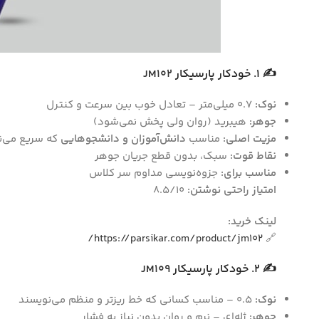
✍️
1.
خودکار پارسیکار
JM102
نوک
:
0.7 میلی‌متر – تعادل خوب بین سرعت و کنترل
جوهر
:
هیبرید (روان ولی پخش نمی‌شود)
مزیت اصلی
:
مناسب
دانش‌آموزان و دانشجوهایی
که سریع می‌ن
نقاط قوت
:
سبک، بدون قطع جریان جوهر
مناسب برای
:
جزوه‌نویسی مداوم سر کلاس
امتیاز راحتی نوشتن
:
8.5/10
لینک خرید
:
https://parsikar.com/product/jm102/
🔗
✍️
2.
خودکار پارسیکار
JM109
نوک
:
0.5 – مناسب کسانی که خط ریزتر و منظم می‌نویسند
جوهر
:
ژله‌ای – نرم و روان بدون نیاز به فشار