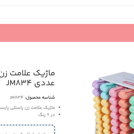
عددى JM834
شناسه محصول:
JM834
ماژیک علامت زن پاستلی پارسی
در 6 رنگ