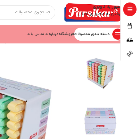
عبور به ناوبری
رفتن به محتوای اصلی
دسته بندی محصولات
فروشگاه
درباره ما
تماس با ما
خانه
نوشت افزار
ماژیک
ماژیک علامت زن سری elegant پارسیکار رگلامى 48 عددى JM834