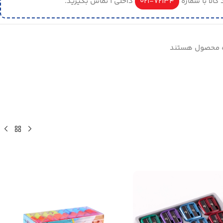
کالا با شماره
72134-021
داخلی 1 تماس بگیرید.
ه محصول هستند