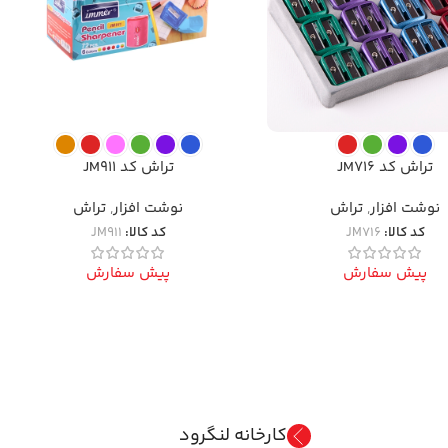
تراش کد JM716
تراش کد JM911
نوشت افزار
,
تراش
نوشت افزار
,
تراش
کد کالا:
JM716
کد کالا:
JM911
پیش سفارش
پیش سفارش
کارخانه لنگرود