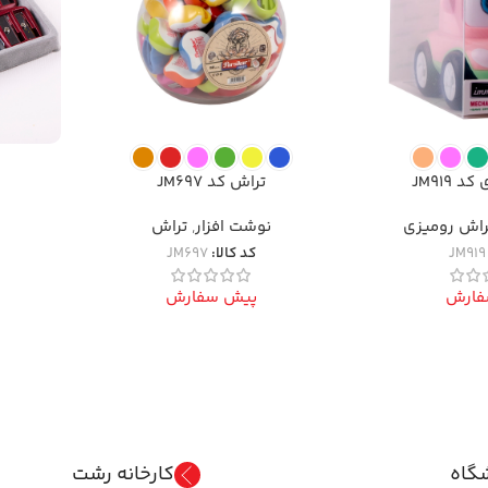
 JM919
تراش کد JM697
راش رومیزی
نوشت افزار
,
تراش
JM919
کد کالا:
JM697
فارش
پیش سفارش
گاه
کارخانه رشت