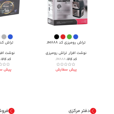
تراش رومیزی کد JM888
تراش کد M715
نوشت افزار
,
تراش رومیزی
نوشت افزا
کد کالا:
JM888
کد کالا:
پیش سفارش
پیش س
دفتر مرکزی
فروش