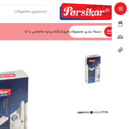
عبور به ناوبری
رفتن به محتوای اصلی
دسته بندی محصولات
فروشگاه
درباره ما
تماس با ما
خانه
نوشت افزار
روان نویس
روان‌نویس کد JM2103