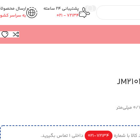
پشتیبانی 24 ساعته
ارسال محصولا
72134 - 021
به سراسر کشور
کالا با شماره
72134-021
داخلی 1 تماس بگیرید.