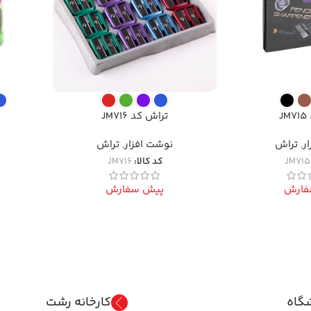
J
تراش کد JM716
ر
,
تراش
نوشت افزار
,
تراش
JM715
کد کالا:
JM716
فارش
پیش سفارش
گاه
کارخانه رشت