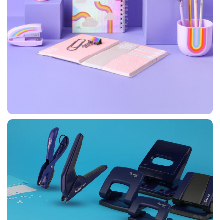
تـراش رومـیـیزی