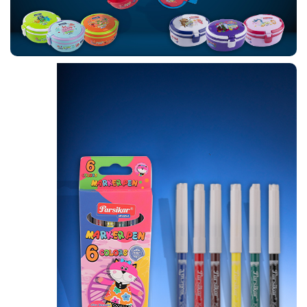
پــاستـل
ظرف غـذا