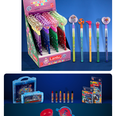
پـــانـــچ